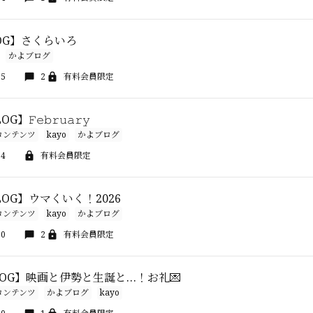
LOG】さくらいろ
かよブログ
35
2
有料会員限定
G】𝙵𝚎𝚋𝚛𝚞𝚊𝚛𝚢
コンテンツ
kayo
かよブログ
24
有料会員限定
 BLOG】ウマくいく！2026
コンテンツ
kayo
かよブログ
20
2
有料会員限定
sBLOG】映画と伊勢と生誕と…！お礼💌
コンテンツ
かよブログ
kayo