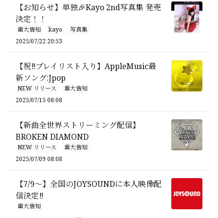
【お知らせ】単独🎉Kayo 2nd写真集 発売
決定！！
重大告知
kayo
写真集
2025/07/22 20:53
【祝‼️プレイリスト入り】AppleMusic最
新ソング:Jpop
NEW リリース
重大告知
2025/07/15 08:08
【新曲全世界ストリーミング配信】
BROKEN DIAMOND
NEW リリース
重大告知
2025/07/09 08:08
【7/9〜】全国のJOYSOUNDに本人映像配
信決定‼️
重大告知