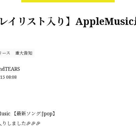
プレイリスト入り】AppleMusi
リース
重大告知
ndTEARS
15 08:08
usic 【最新ソング:Jpop】
りしました🎉🎉🎉