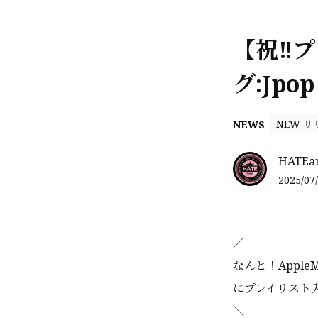
【祝‼️
グ:Jpop
NEW リ
NEWS
HATEa
2025/07/
／
なんと！AppleM
にプレイリスト入
＼