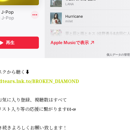
クから聴く⬇️
andtears.lnk.to/BROKEN_DIAMOND
お気に入り登録、視聴数はすべて
スト入り等の応援に繋がりますꉂꉂ📣
き続きよろしくお願い致します！