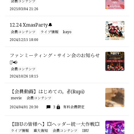
会員コンテンツ
2025/03/04 21:26
12.24 XmasParty🔔
会員コンテンツ
ライブ情報
kayo
2024/12/15 18:00
ファンミーティング・サイン会のお知らせ
⋆͛📢
会員コンテンツ
2024/10/26 18:15
【会員動画】はじめての。✌️(Rupi)
movie
会員コンテンツ
2024/04/01 20:30
3
有料会員限定
【IBUの皆様へ】💥ヘッダー統一大作戦💥
ライブ情報
重大告知
会員コンテンツ
IBU