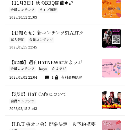
【11月3日】秋のBBQ開催🍁🍖
会員コンテンツ
ライブ情報
2025/10/12 21:03
【お知らせ】新コンテンツSTART🎉
重大告知
会員コンテンツ
2025/05/15 22:45
【#2📻】週刊HaTNEWS#かよラジ
会員コンテンツ
kayo
かよラジ
2025/05/02 22:04
1
有料会員限定
【3/30】HaT Cafeについて
会員コンテンツ
2025/03/18 21:43
【I.B.U 桜オフ会】開催決定！＆予約概要