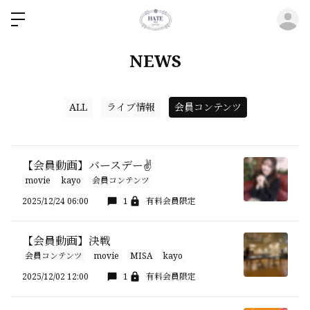
ロ
NEWS
ALL
ライブ情報
会員コンテンツ
【会員動画】バースデー✌️
movie
kayo
会員コンテンツ
2025/12/24 06:00
1
有料会員限定
【会員動画】決戦
会員コンテンツ
movie
MISA
kayo
2025/12/02 12:00
1
有料会員限定