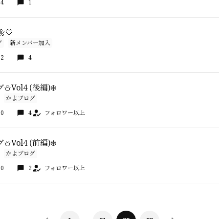
34
1
🤍
グ
新メンバー加入
22
4
Vol4 (後編)❄️
かよブログ
00
4
フォロワー以上
Vol4 (前編)❄️
かよブログ
00
2
フォロワー以上