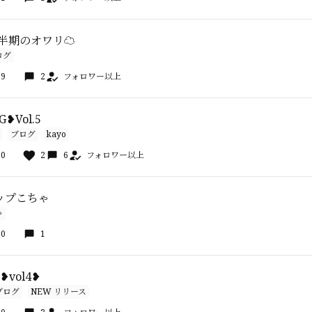
上半期のオワリ☁️
ログ
09
2
フォロワー以上
G❥Vol.5
ブログ
kayo
00
2
6
フォロワー以上
ップこちゃ
ゃ
00
1
g❥vol4❥
ブログ
NEW リリース