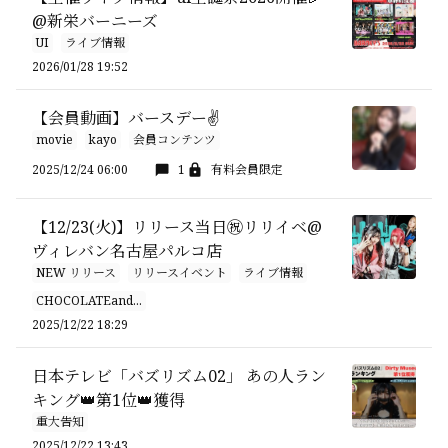
@新栄バーニーズ
UI
ライブ情報
2026/01/28 19:52
【会員動画】バースデー✌️
movie
kayo
会員コンテンツ
2025/12/24 06:00
1
有料会員限定
【12/23(火)】リリース当日㊗️リリイベ@
ヴィレバン名古屋パルコ店
NEW リリース
リリースイベント
ライブ情報
CHOCOLATEand...
2025/12/22 18:29
日本テレビ「バズリズム02」 あの人ラン
キング👑第1位👑獲得
重大告知
2025/12/22 13:43