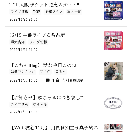
TGF 大阪 チケット発売スタート‼️
ライブ情報
TGF
主催ライブ
重大告知
2022/11/23 21:00
12/19 主催ライブ@名古屋
重大告知
ライブ情報
2022/11/21 21:00
【こちゃ𝐁𝐥𝐨𝐠】 秋な今日この頃
会員コンテンツ
ブログ
こちゃ
2022/11/07 19:02
1
有料会員限定
【お知らせ】ゆちゃるにつきまして
ライブ情報
ゆちゃる
2022/11/05 12:52
【Web限定 11月】 月間個別生写真予約ス