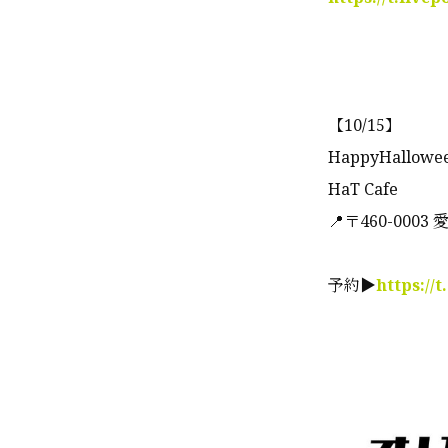
【10/15】
HappyHallowe
HaT Cafe
📍〒460-00
予約▶
https://