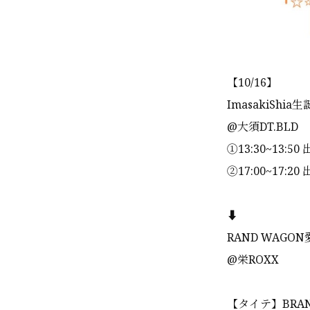
【10/16】
ImasakiShia
@大須DT.BLD
①13:30~13:50
②17:00~17:20
⬇️
RAND WAGON愛
@栄ROXX
【タイテ】BRAN