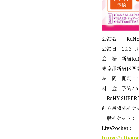
公演名：「ReNY S
公演日：10/3（
会 場：新宿Re
東京都新宿区西新宿
時 間：開場：1
料 金：予約2,5
「ReNY SUPER
前方最優先チケ
一般チケット：
LivePocket：
https://t.livep