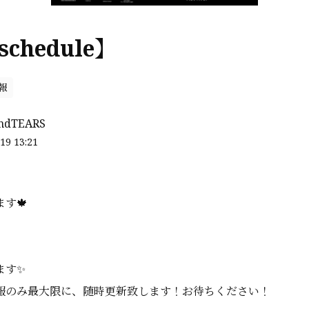
schedule】
報
ndTEARS
19 13:21
す🍁
ます✨
報のみ最大限に、随時更新致します！お待ちください！