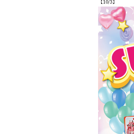
【10/3】