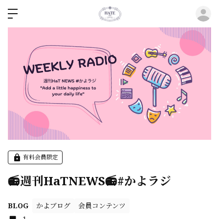
ロ
有料会員限定
📻週刊HaTNEWS📻#かよラジ
かよブログ
会員コンテンツ
BLOG
1