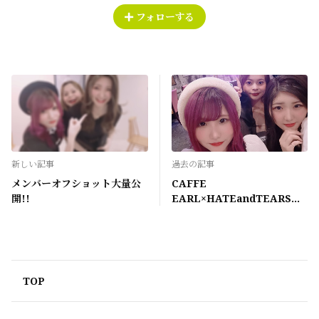
フォローする
新しい記事
過去の記事
メンバーオフショット大量公
CAFFE
開!!
EARL×HATEandTEARS
collaboration movie 公
開！！
TOP