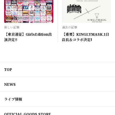
新しい記事
過去の記事
【東京遠征】GirlsEdition出
【重要】KINGLYMASK.1日
演決定‼️
店長＆コラボ決定❗️
TOP
NEWS
ライブ情報
OFFICIAL GOODS STORE